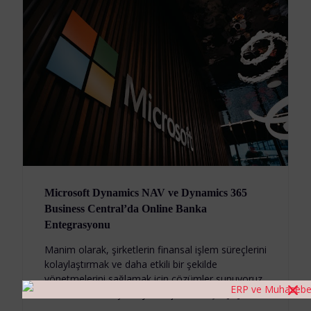
Microsoft Dynamics NAV ve Dynamics 365
Business Central’da Online Banka
Entegrasyonu
Manim olarak, şirketlerin finansal işlem süreçlerini
kolaylaştırmak ve daha etkili bir şekilde
yönetmelerini sağlamak için çözümler sunuyoruz.
Finansal teknolojilere yenilikçi bir bakışla […]