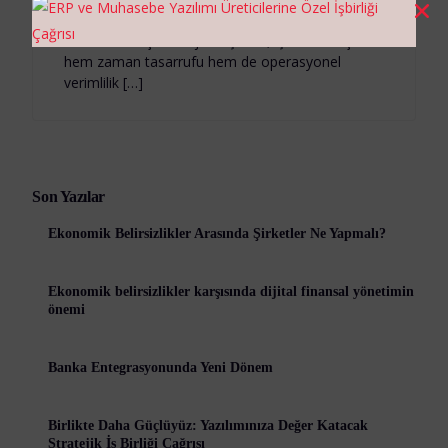
Manim çözümleri günümüz iş dünyasında
finansal süreçlerin dijitalleşmesi, işletmeler için
hem zaman tasarrufu hem de operasyonel
verimlilik […]
Son Yazılar
Ekonomik Belirsizlikler Arasında Şirketler Ne Yapmalı?
Ekonomik belirsizlikler karşısında dijital finansal yönetimin
önemi
Banka Entegrasyonunda Yeni Dönem
Birlikte Daha Güçlüyüz: Yazılımınıza Değer Katacak
Stratejik İş Birliği Çağrısı