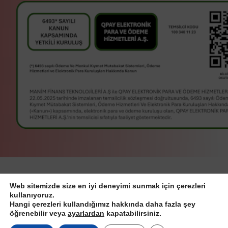
manim bir
Manim Finans
Web sitemizde size en iyi deneyimi sunmak için çerezleri
Teknolojileri A.Ş
servisidir.
kullanıyoruz.
Hangi çerezleri kullandığımız hakkında daha fazla şey
© Manim Finans Teknolojileri A.Ş.
öğrenebilir veya
ayarlardan
kapatabilirsiniz.
Demo
2026, all right reserved