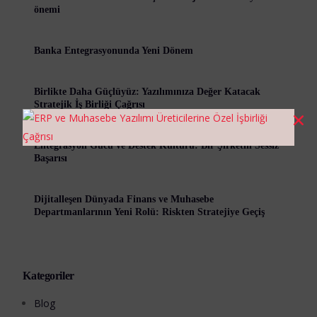
önemi
Banka Entegrasyonunda Yeni Dönem
Birlikte Daha Güçlüyüz: Yazılımınıza Değer Katacak
Stratejik İş Birliği Çağrısı
Entegrasyon Gücü ve Destek Kültürü: Bir Şirketin Sessiz
Başarısı
Dijitalleşen Dünyada Finans ve Muhasebe
Departmanlarının Yeni Rolü: Riskten Stratejiye Geçiş
Kategoriler
Blog