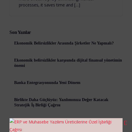
processes, it saves time and […]
Son Yazılar
Ekonomik Belirsizlikler Arasında Şirketler Ne Yapmalı?
Ekonomik belirsizlikler karşısında dijital finansal yönetimin
önemi
Banka Entegrasyonunda Yeni Dönem
Birlikte Daha Güçlüyüz: Yazılımınıza Değer Katacak
Stratejik İş Birliği Çağrısı
Entegrasyon Gücü ve Destek Kültürü: Bir Şirketin Sessiz
Başarısı