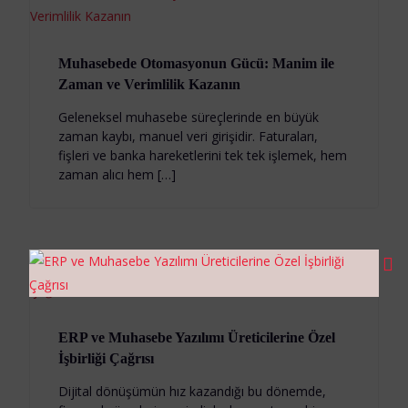
Muhasebede Otomasyonun Gücü: Manim ile
Zaman ve Verimlilik Kazanın
Geleneksel muhasebe süreçlerinde en büyük
zaman kaybı, manuel veri girişidir. Faturaları,
fişleri ve banka hareketlerini tek tek işlemek, hem
zaman alıcı hem […]
ERP ve Muhasebe Yazılımı Üreticilerine Özel
İşbirliği Çağrısı
Dijital dönüşümün hız kazandığı bu dönemde,