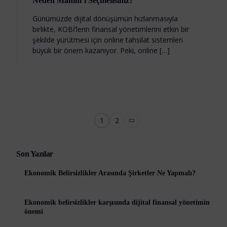
Neden Manim’i Seçmelisiniz?
Günümüzde dijital dönüşümün hızlanmasıyla
birlikte, KOBİ’lerin finansal yönetimlerini etkin bir
şekilde yürütmesi için online tahsilat sistemleri
büyük bir önem kazanıyor. Peki, online […]
1
2
Son Yazılar
Ekonomik Belirsizlikler Arasında Şirketler Ne Yapmalı?
Ekonomik belirsizlikler karşısında dijital finansal yönetimin
önemi