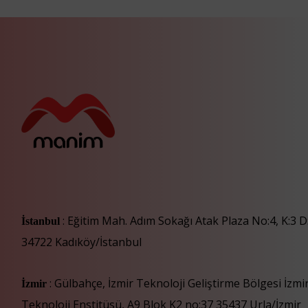
: Eğitim Mah. Adım Sokağı Atak Plaza No:4, K:3 D
İstanbul
34722 Kadıköy/İstanbul
: Gülbahçe, İzmir Teknoloji Geliştirme Bölgesi İzm
İzmir
Teknoloji Enstitüsü, A9 Blok K2 no:37 35437 Urla/İzmir